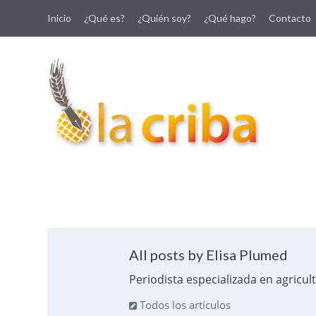
Inicio
¿Qué es?
¿Quién soy?
¿Qué hago?
Contacto
lacriba.net
blog agroalimentario
All posts by Elisa Plumed
Periodista especializada en agricul
Todos los artículos