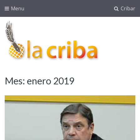
Menu
Cribar
lacriba.net
blog agroalimentario
Mes:
enero 2019