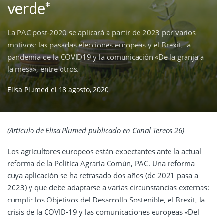
verde*
La PAC post-2020 se aplicará a partir de 2023 por varios
motivos: las pasadas elecciones europeas y el Brexit, la
pandemia de la COVID19 y la comunicación «De la granja a
la mesa», entre otros.
Elisa Plumed
el
18 agosto, 2020
(Artículo de Elisa Plumed publicado en Canal Tereos 26)
Los agricultores europeos están expectantes ante la actual
reforma de la Política Agraria Común, PAC. Una reforma
cuya aplicación se ha retrasado dos años (de 2021 pasa a
2023) y que debe adaptarse a varias circunstancias externas:
cumplir los Objetivos del Desarrollo Sostenible, el Brexit, la
crisis de la COVID-19 y las comunicaciones europeas «Del