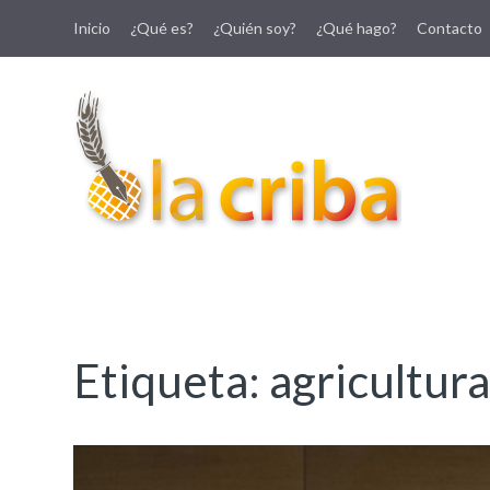
Inicio
¿Qué es?
¿Quién soy?
¿Qué hago?
Contacto
lacriba.net
blog agroalimentario
Etiqueta:
agricultur