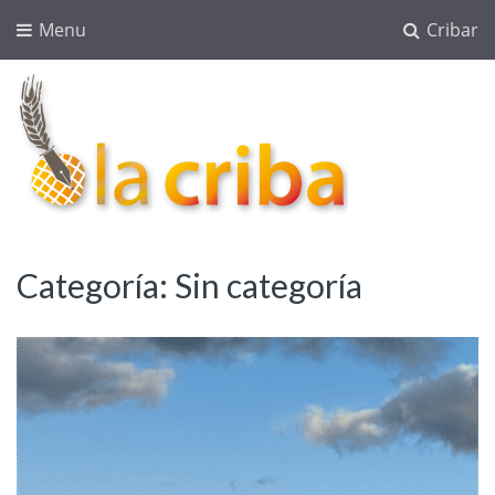
Menu
Cribar
lacriba.net
blog agroalimentario
Categoría:
Sin categoría