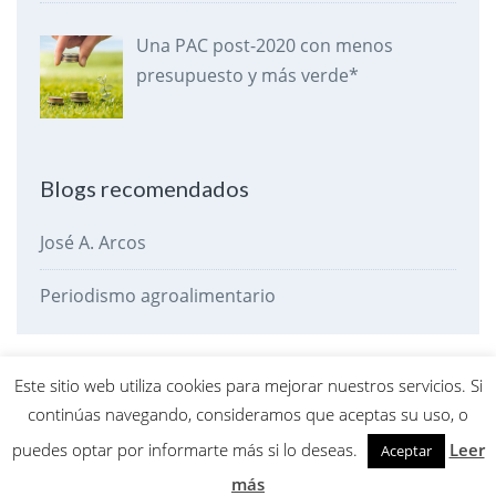
Una PAC post-2020 con menos
presupuesto y más verde*
Blogs recomendados
José A. Arcos
Periodismo agroalimentario
Este sitio web utiliza cookies para mejorar nuestros servicios. Si
Política
Economía
Agroalimentación
Desarrollo Rural
continúas navegando, consideramos que aceptas su uso, o
Otros
El dato de la criba
Pasando la criba
puedes optar por informarte más si lo deseas.
Leer
Aceptar
más