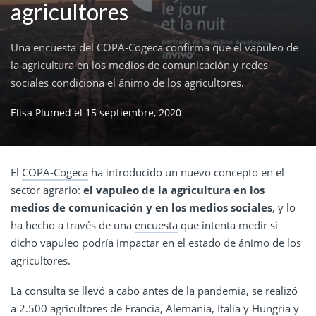
agricultores
Una encuesta del COPA-Cogeca confirma que el vapuleo de
la agricultura en los medios de comunicación y redes
sociales condiciona el ánimo de los agricultores.
Elisa Plumed
el
15 septiembre, 2020
El
COPA-Cogeca
ha introducido un nuevo concepto en el
sector agrario:
el vapuleo de la agricultura en los
medios de comunicación y en los medios sociales
, y lo
ha hecho a través de una
encuesta
que intenta medir si
dicho vapuleo podría impactar en el estado de ánimo de los
agricultores.
La consulta se llevó a cabo antes de la pandemia, se realizó
a 2.500 agricultores de Francia, Alemania, Italia y Hungría y