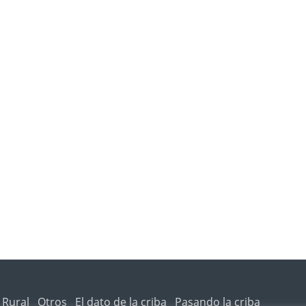
 Rural
Otros
El dato de la criba
Pasando la criba