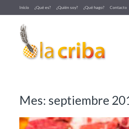
Inicio
¿Qué es?
¿Quién soy?
¿Qué hago?
Contacto
lacriba.net
blog agroalimentario
Mes:
septiembre 20