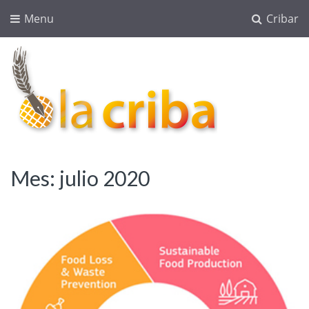
Menu
Cribar
lacriba.net
blog agroalimentario
Mes:
julio 2020