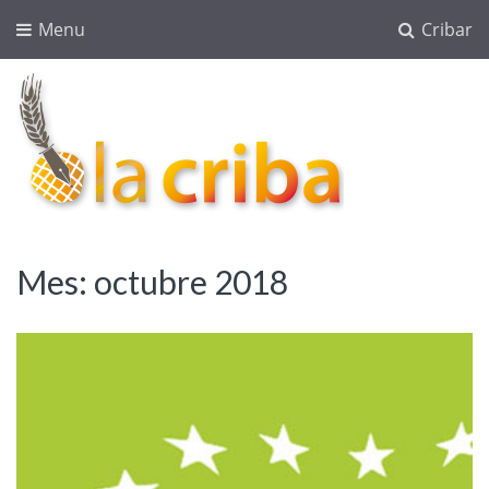
Menu
Cribar
lacriba.net
blog agroalimentario
Mes:
octubre 2018