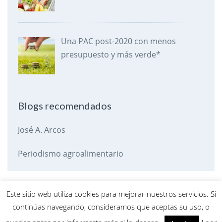
Una PAC post-2020 con menos
presupuesto y más verde*
Blogs recomendados
José A. Arcos
Periodismo agroalimentario
Este sitio web utiliza cookies para mejorar nuestros servicios. Si
Política
Economía
Agroalimentación
Desarrollo Rural
continúas navegando, consideramos que aceptas su uso, o
Otros
El dato de la criba
Pasando la criba