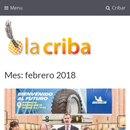
Menu
Cribar
lacriba.net
blog agroalimentario
Mes:
febrero 2018