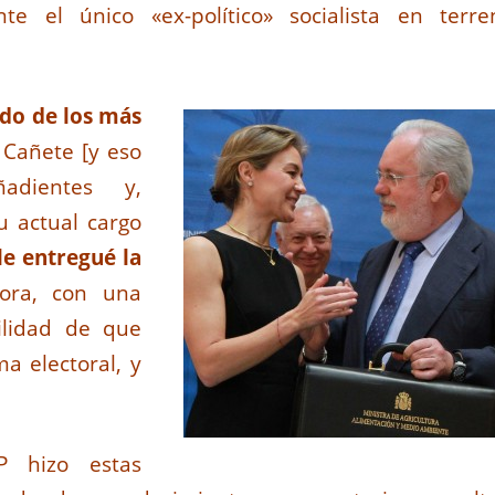
te el único «ex-político» socialista en terre
ido de los más
s Cañete [y eso
adientes y,
u actual cargo
le entregué la
ora, con una
ilidad de que
a electoral, y
P hizo estas