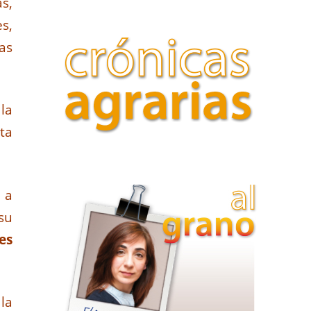
s,
s,
as
la
ta
 a
su
es
la