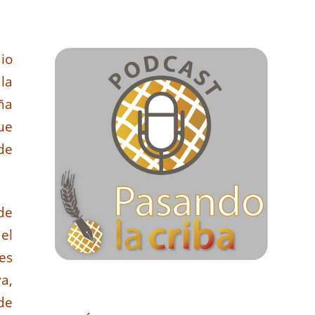
io
la
ña
ue
de
de
el
es
va,
de