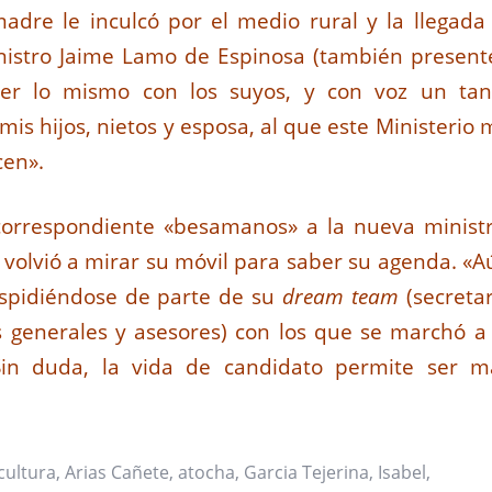
adre le inculcó por el medio rural y la llegada 
istro Jaime Lamo de Espinosa (también presente
cer lo mismo con los suyos, y con voz un tan
 mis hijos, nietos y esposa, al que este Ministerio
cen».
correspondiente «besamanos» a la nueva ministr
volvió a mirar su móvil para saber su agenda. «A
espidiéndose de parte de su
dream team
(secretar
 generales y asesores) con los que se marchó a 
Sin duda, la vida de candidato permite ser m
cultura
,
Arias Cañete
,
atocha
,
Garcia Tejerina
,
Isabel
,