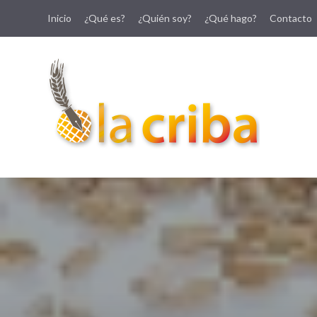
Inicio
¿Qué es?
¿Quién soy?
¿Qué hago?
Contacto
lacriba.net
blog agroalimentario