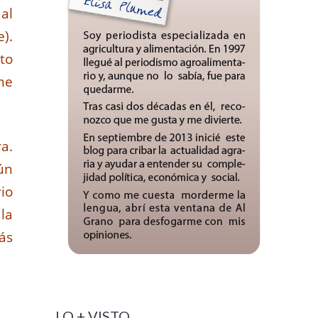
al
).
to
 me
a.
ún
io
la
ás
LO + VISTO