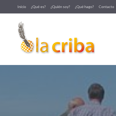
Inicio
¿Qué es?
¿Quién soy?
¿Qué hago?
Contacto
lacriba.net
blog agroalimentario