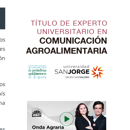
os
es
ón
/abajo
tar
os
ís
uir
na
en.
es