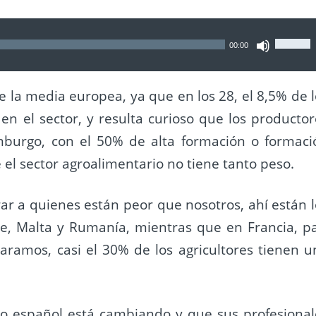
Utiliza
00:00
las
teclas
 la media europea, ya que en los 28, el 8,5% de l
de
en el sector, y resulta curioso que los productor
flecha
burgo, con el 50% de alta formación o formaci
arriba
el sector agroalimentario no tiene tanto peso.
para
aumen
r a quienes están peor que nosotros, ahí están l
o
re, Malta y Rumanía, mientras que en Francia, pa
dismin
ramos, casi el 30% de los agricultores tienen u
el
volum
o español está cambiando y que sus profesional