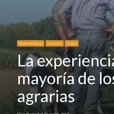
Desarrollo Rural
Economía
El dato
La experienci
mayoría de lo
agrarias