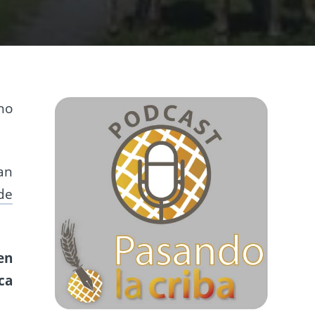
no
an
de
en
ca