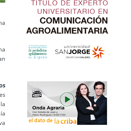
ha
ha
an
os
es
la
ía
va