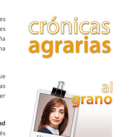
es
es
ña
na
ue
as
er
ad
és