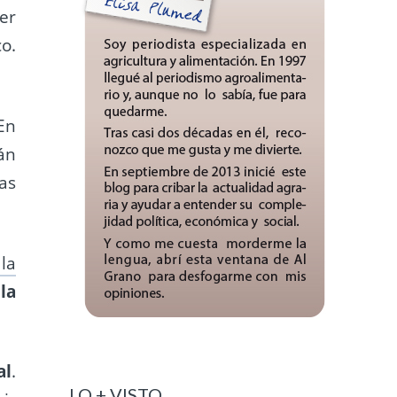
ser
o.
En
án
as
la
la
al
.
LO + VISTO