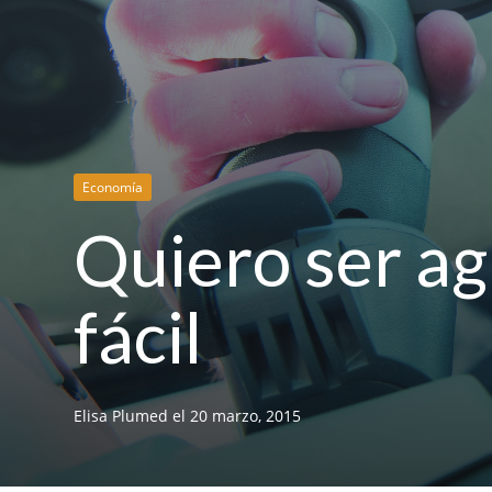
Economía
Quiero ser ag
fácil
Elisa Plumed
el
20 marzo, 2015