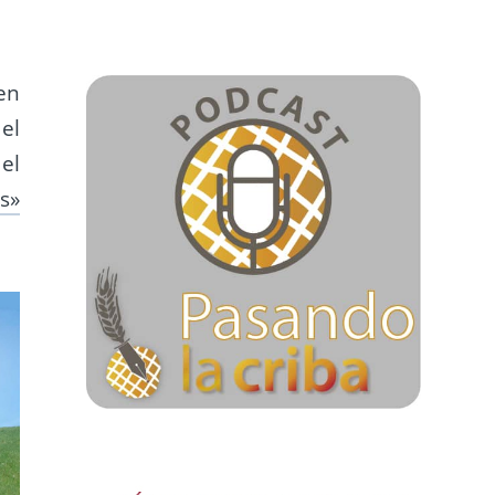
en
el
el
s»