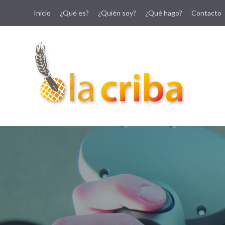
Inicio
¿Qué es?
¿Quién soy?
¿Qué hago?
Contacto
lacriba.net
blog agroalimentario