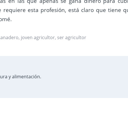
s en las que apenas se gana dinero para cubr
e requiere esta profesión, está claro que tiene q
Romé.
ganadero
,
joven agricultor
,
ser agricultor
tura y alimentación.