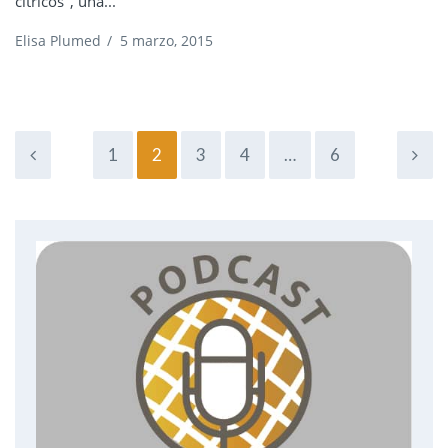
cítricos", una...
Elisa Plumed
/
5 marzo, 2015
1
2
3
4
…
6