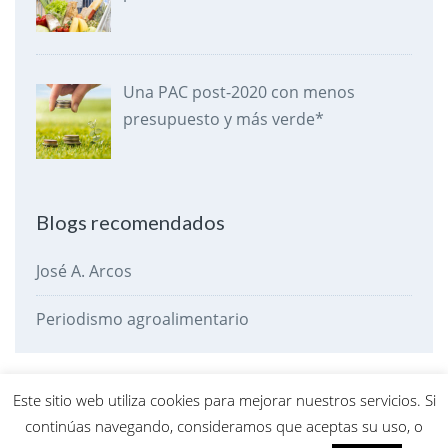
Una PAC post-2020 con menos
presupuesto y más verde*
Blogs recomendados
José A. Arcos
Periodismo agroalimentario
Este sitio web utiliza cookies para mejorar nuestros servicios. Si
Política
Economía
Agroalimentación
Desarrollo Rural
continúas navegando, consideramos que aceptas su uso, o
Otros
El dato de la criba
Pasando la criba