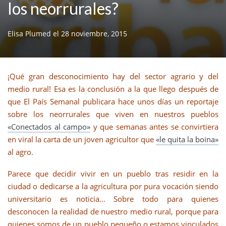
los neorrurales?
Elisa Plumed
el
28 noviembre, 2015
¡Qué gran desconocimiento hay del sector agrario y del
medio rural! Esa es la conclusión a la que llego después de
que El País Semanal publicara hace unos días un reportaje
sobre los neorrurales que viven en nuestros pueblos
«Conectados al campo»
y que semanas antes se convirtiera
en viral la carta de un joven agricultor que
«le quita la boina»
al agro.
Parece que decidir vivir en un pueblo tras residir en la
ciudad o dedicarse a la agricultura por pura vocación siendo
universitario es noticia… Sobre todo para quienes
desconocen la realidad de nuestro medio rural, porque para
quienes somos de un pueblo pequeño o estamos vinculados