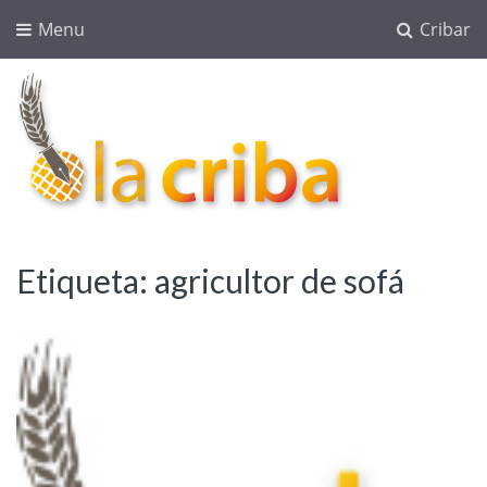
Menu
Cribar
lacriba.net
blog agroalimentario
Etiqueta:
agricultor de sofá