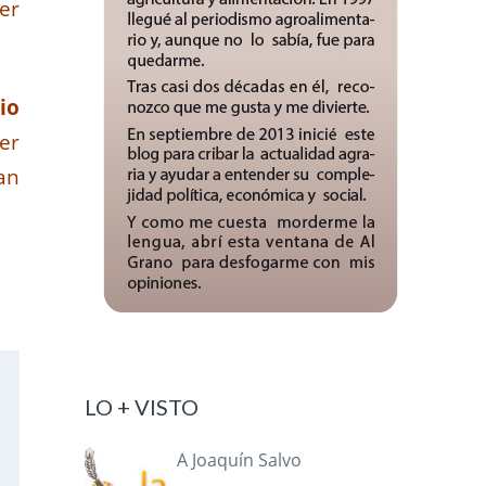
per
io
er
tan
LO + VISTO
A Joaquín Salvo