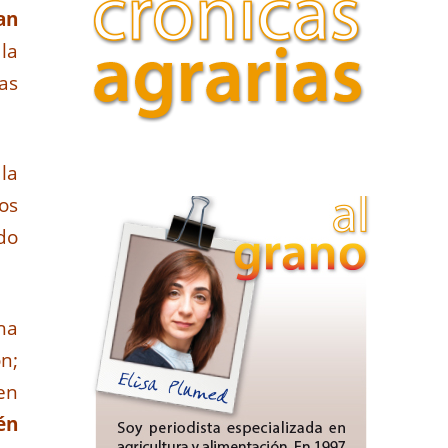
an
la
as
la
os
do
ha
n;
en
én