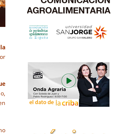
la
or
ue
o,
en
no