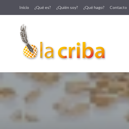
Inicio
¿Qué es?
¿Quién soy?
¿Qué hago?
Contacto
lacriba.net
blog agroalimentario