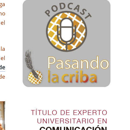
ga
no
el
la
el
de
de