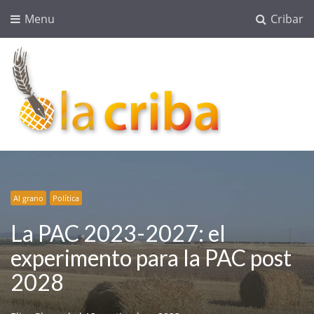
Menu
Cribar
lacriba.net
blog agroalimentario
Al grano
Al grano
Otros
Economía
Política
Política
Política
Política
Sin categoría
La PAC 2023-2027: el
experimento para la PAC post
2028