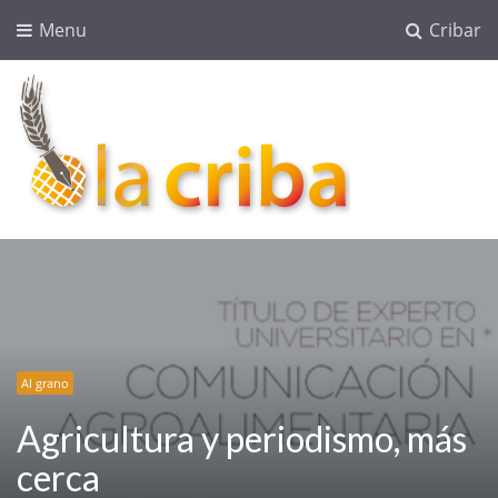
Menu
Cribar
lacriba.net
blog agroalimentario
Al grano
Agricultura y periodismo, más
cerca