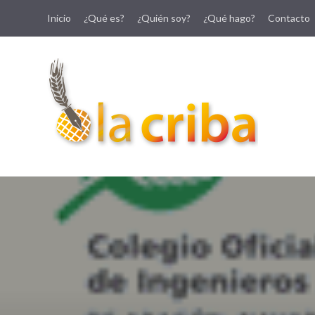
Inicio
¿Qué es?
¿Quién soy?
¿Qué hago?
Contacto
lacriba.net
blog agroalimentario