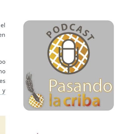
 el
en
po
no
es
 y