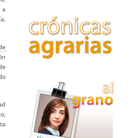
 a
a,
de
ón
de
do
ad
o,
ta