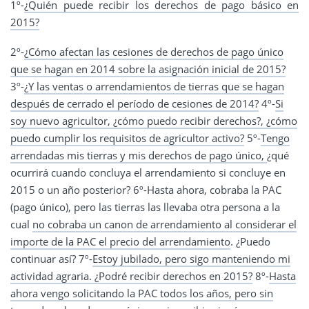
1º-
¿Quién puede recibir los derechos de pago básico en
2015?
2º-
¿Cómo afectan las cesiones de derechos de pago único
que se hagan en 2014 sobre la asignación inicial de 2015?
3º-
¿Y las ventas o arrendamientos de tierras que se hagan
después de cerrado el período de cesiones de 2014?
4º-
Si
soy nuevo agricultor, ¿cómo puedo recibir derechos?, ¿cómo
puedo cumplir los requisitos de agricultor activo?
5º-
Tengo
arrendadas mis tierras y mis derechos de pago único,
¿qué
ocurrirá cuando concluya el arrendamiento si concluye en
2015 o un año posterior?
6º-Hasta ahora, cobraba la PAC
(pago único), pero las tierras las llevaba otra persona a la
cual
no cobraba un canon de arrendamiento al considerar el
importe de la PAC el precio del arrendamiento
. ¿Puedo
continuar así?
7º-
Estoy jubilado, pero sigo manteniendo mi
actividad agraria. ¿Podré recibir derechos en 2015?
8º-
Hasta
ahora vengo solicitando la PAC todos los años, pero sin