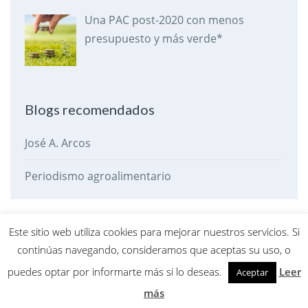
Una PAC post-2020 con menos
presupuesto y más verde*
Blogs recomendados
José A. Arcos
Periodismo agroalimentario
Este sitio web utiliza cookies para mejorar nuestros servicios. Si
Política
Economía
Agroalimentación
Desarrollo Rural
continúas navegando, consideramos que aceptas su uso, o
Otros
El dato de la criba
Pasando la criba
puedes optar por informarte más si lo deseas.
Leer
Aceptar
más